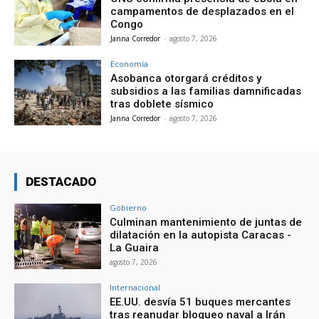
campamentos de desplazados en el
Congo
Janna Corredor
-
agosto 7, 2026
Economía
Asobanca otorgará créditos y
subsidios a las familias damnificadas
tras doblete sísmico
Janna Corredor
-
agosto 7, 2026
DESTACADO
Gobierno
Culminan mantenimiento de juntas de
dilatación en la autopista Caracas -
La Guaira
agosto 7, 2026
Internacional
EE.UU. desvía 51 buques mercantes
tras reanudar bloqueo naval a Irán