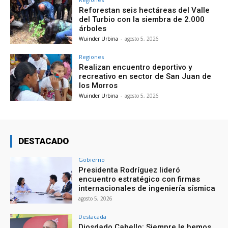
Reforestan seis hectáreas del Valle
del Turbio con la siembra de 2.000
árboles
Wuinder Urbina
-
agosto 5, 2026
Regiones
Realizan encuentro deportivo y
recreativo en sector de San Juan de
los Morros
Wuinder Urbina
-
agosto 5, 2026
DESTACADO
Gobierno
Presidenta Rodríguez lideró
encuentro estratégico con firmas
internacionales de ingeniería sísmica
agosto 5, 2026
Destacada
Diosdado Cabello: Siempre le hemos