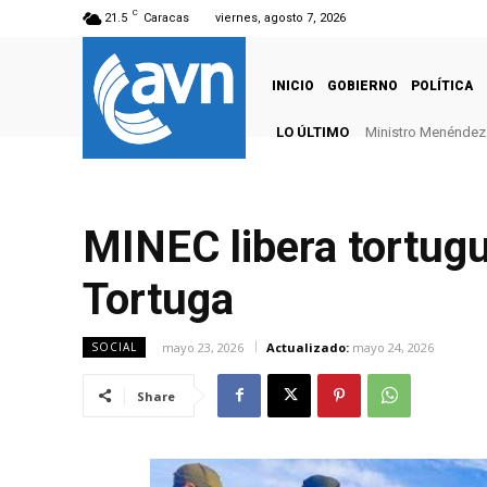
C
21.5
Caracas
viernes, agosto 7, 2026
INICIO
GOBIERNO
POLÍTICA
LO ÚLTIMO
Ministro Menéndez: 
MINEC libera tortugui
Tortuga
mayo 23, 2026
Actualizado:
mayo 24, 2026
SOCIAL
Share