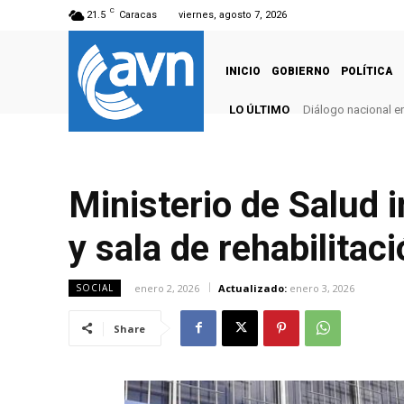
C
21.5
Caracas
viernes, agosto 7, 2026
INICIO
GOBIERNO
POLÍTICA
LO ÚLTIMO
Diálogo nacional e
Ministerio de Salud i
y sala de rehabilitaci
enero 2, 2026
Actualizado:
enero 3, 2026
SOCIAL
Share