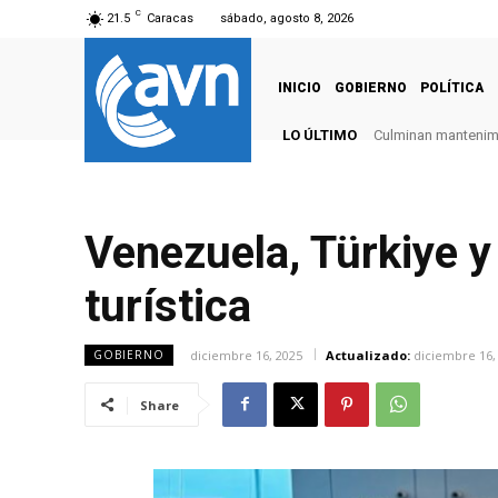
C
21.5
Caracas
sábado, agosto 8, 2026
INICIO
GOBIERNO
POLÍTICA
LO ÚLTIMO
Culminan mantenimie
Venezuela, Türkiye 
turística
diciembre 16, 2025
Actualizado:
diciembre 16,
GOBIERNO
Share