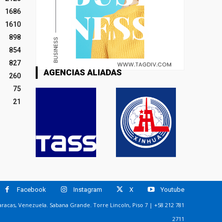
1686
1610
898
854
827
AGENCIAS ALIADAS
260
75
21
Facebook
Instagram
X
Youtube
racas, Venezuela. Sabana Grande. Torre Lincoln, Piso 7 | +58 212 781
2711