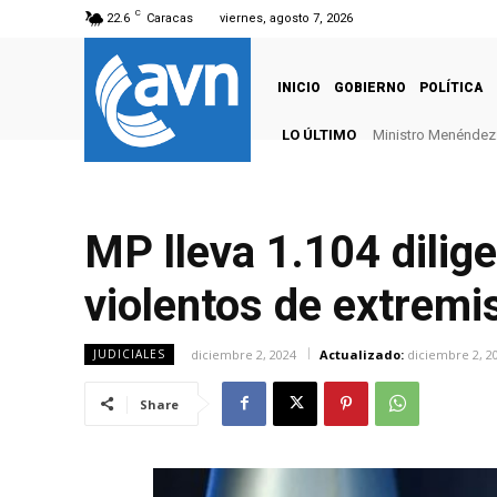
C
22.6
Caracas
viernes, agosto 7, 2026
INICIO
GOBIERNO
POLÍTICA
LO ÚLTIMO
Ministro Menéndez: 
MP lleva 1.104 dilig
violentos de extremis
diciembre 2, 2024
Actualizado:
diciembre 2, 2
JUDICIALES
Share