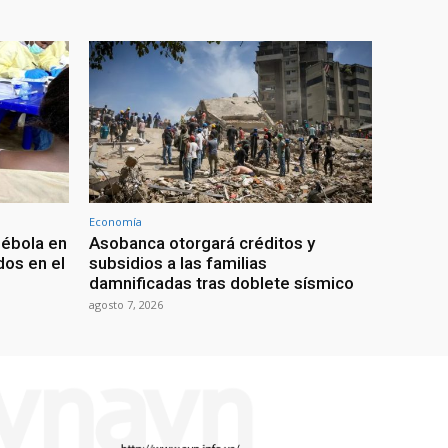
Economía
 ébola en
Asobanca otorgará créditos y
os en el
subsidios a las familias
damnificadas tras doblete sísmico
agosto 7, 2026