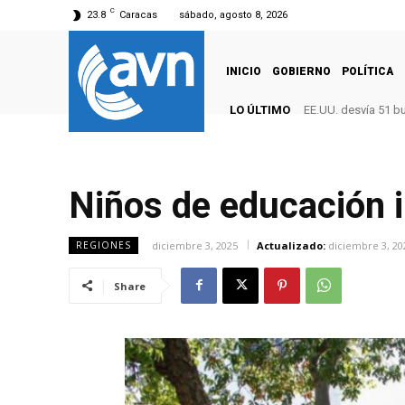
C
23.8
Caracas
sábado, agosto 8, 2026
INICIO
GOBIERNO
POLÍTICA
LO ÚLTIMO
EE.UU. desvía 51 b
Niños de educación i
diciembre 3, 2025
Actualizado:
diciembre 3, 20
REGIONES
Share