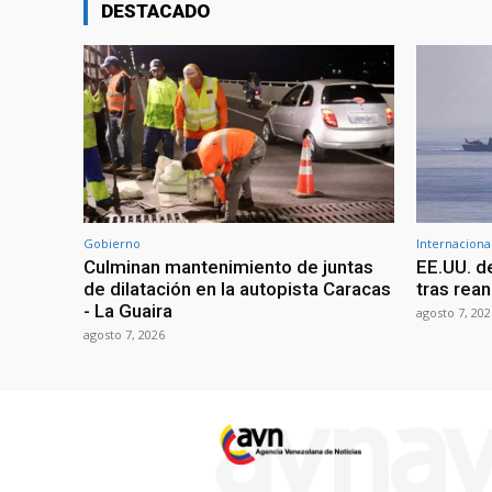
DESTACADO
Gobierno
Internaciona
Culminan mantenimiento de juntas
EE.UU. d
de dilatación en la autopista Caracas
tras rean
- La Guaira
agosto 7, 202
agosto 7, 2026