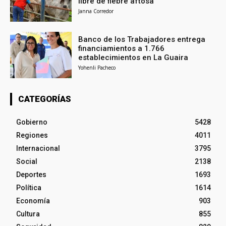
libre de fiebre aftosa
Janna Corredor
Banco de los Trabajadores entrega
financiamientos a 1.766
establecimientos en La Guaira
Yohenli Pacheco
CATEGORÍAS
Gobierno
5428
Regiones
4011
Internacional
3795
Social
2138
Deportes
1693
Política
1614
Economía
903
Cultura
855