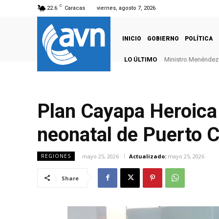
C
22.6
Caracas
viernes, agosto 7, 2026
INICIO
GOBIERNO
POLÍTICA
LO ÚLTIMO
Ministro Menéndez: 
Plan Cayapa Heroica 
neonatal de Puerto C
mayo 25, 2026
Actualizado:
mayo 25, 2026
REGIONES
Share