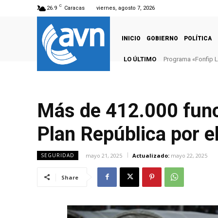
C
26.9
Caracas
viernes, agosto 7, 2026
INICIO
GOBIERNO
POLÍTICA
LO ÚLTIMO
Programa «Fonfip L
Más de 412.000 func
Plan República por e
mayo 21, 2025
Actualizado:
mayo 22, 2025
SEGURIDAD
Share