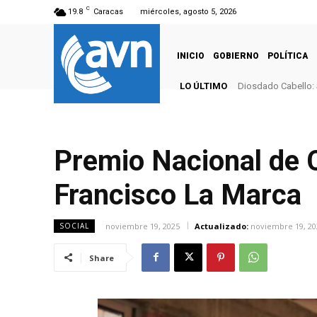
C
19.8
Caracas
miércoles, agosto 5, 2026
INICIO
GOBIERNO
POLÍTICA
LO ÚLTIMO
Diosdado Cabello: 
Premio Nacional de Ci
Francisco La Marca
noviembre 19, 2025
Actualizado:
noviembre 19, 20
SOCIAL
Share