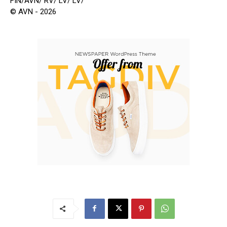
FIN/AVN/ RV/ LV/ LV/
© AVN - 2026