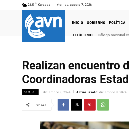
C
21.5
Caracas
viernes, agosto 7, 2026
INICIO
GOBIERNO
POLÍTICA
LO ÚLTIMO
Diálogo nacional e
Realizan encuentro 
Coordinadoras Estad
diciembre 9, 2024
Actualizado:
diciembre 9, 2024
SOCIAL
Share