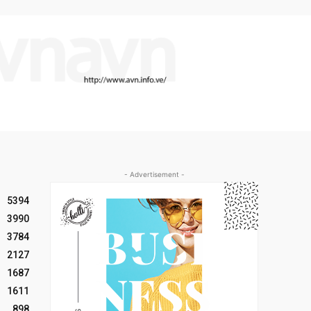
- Advertisement -
5394
3990
3784
2127
1687
1611
898