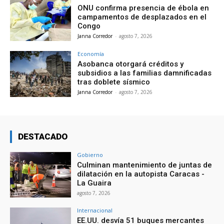
ONU confirma presencia de ébola en
campamentos de desplazados en el
Congo
Janna Corredor
-
agosto 7, 2026
Economía
Asobanca otorgará créditos y
subsidios a las familias damnificadas
tras doblete sísmico
Janna Corredor
-
agosto 7, 2026
DESTACADO
Gobierno
Culminan mantenimiento de juntas de
dilatación en la autopista Caracas -
La Guaira
agosto 7, 2026
Internacional
EE.UU. desvía 51 buques mercantes