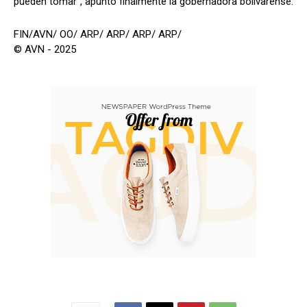
pueden tomar”, apuntó finalmente la gobernadora bolivarense.
FIN/AVN/ OO/ ARP/ ARP/ ARP/ ARP/
© AVN - 2025