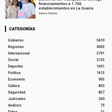
financiamientos a 1.766
establecimientos en La Guaira
Yohenli Pacheco
CATEGORÍAS
Gobierno
5410
Regiones
4003
Internacional
3791
Social
2133
Deportes
1691
Política
1613
Economía
903
Cultura
855
Seguridad
827
Judiciales
260
Análisis
75
Datos
21