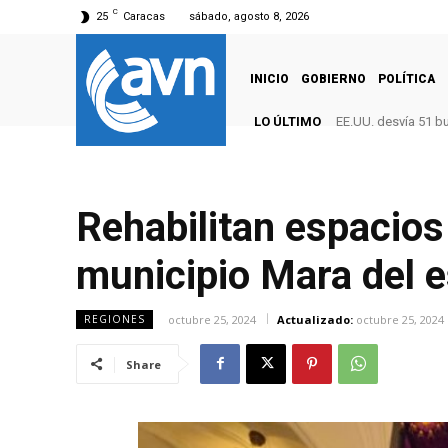
C
25
Caracas
sábado, agosto 8, 2026
INICIO
GOBIERNO
POLÍTICA
LO ÚLTIMO
EE.UU. desvía 51 b
Rehabilitan espacios 
municipio Mara del e
octubre 25, 2024
Actualizado:
octubre 25, 2024
REGIONES
Share