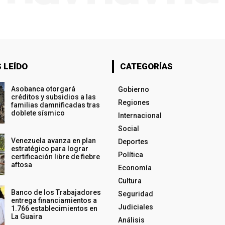
 LEÍDO
CATEGORÍAS
Asobanca otorgará
Gobierno
créditos y subsidios a las
Regiones
familias damnificadas tras
doblete sísmico
Internacional
Social
Venezuela avanza en plan
Deportes
estratégico para lograr
Política
certificación libre de fiebre
aftosa
Economía
Cultura
Banco de los Trabajadores
Seguridad
entrega financiamientos a
Judiciales
1.766 establecimientos en
La Guaira
Análisis