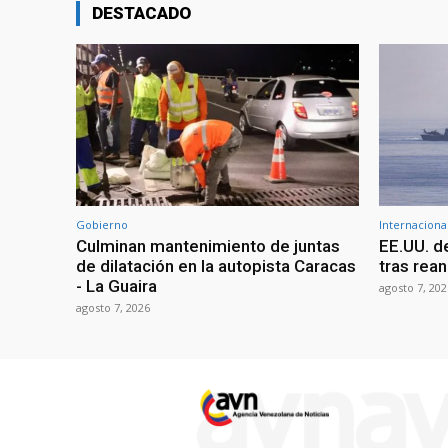
DESTACADO
Gobierno
Internaciona
Culminan mantenimiento de juntas
EE.UU. d
de dilatación en la autopista Caracas
tras rean
- La Guaira
agosto 7, 202
agosto 7, 2026