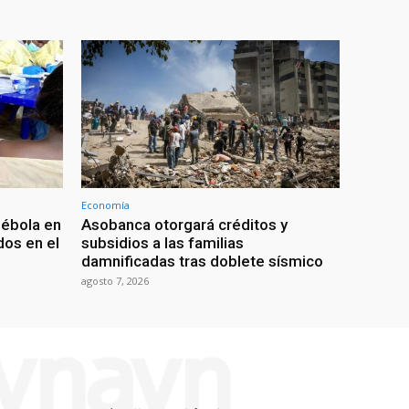
Economía
 ébola en
Asobanca otorgará créditos y
os en el
subsidios a las familias
damnificadas tras doblete sísmico
agosto 7, 2026