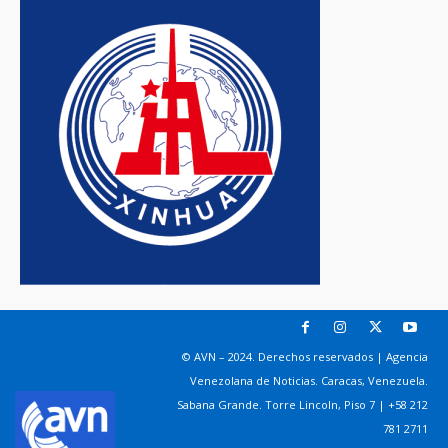
© AVN – 2024. Derechos reservados | Agencia
Venezolana de Noticias. Caracas, Venezuela.
Sabana Grande. Torre Lincoln, Piso 7 | +58 212
781 2711