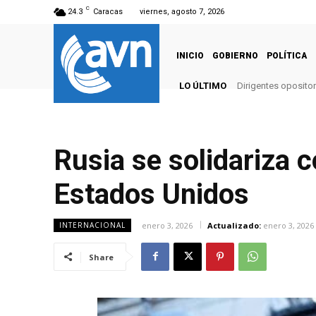
C
24.3
Caracas
viernes, agosto 7, 2026
INICIO
GOBIERNO
POLÍTICA
LO ÚLTIMO
Dirigentes opositor
Rusia se solidariza 
Estados Unidos
enero 3, 2026
Actualizado:
enero 3, 2026
INTERNACIONAL
Share