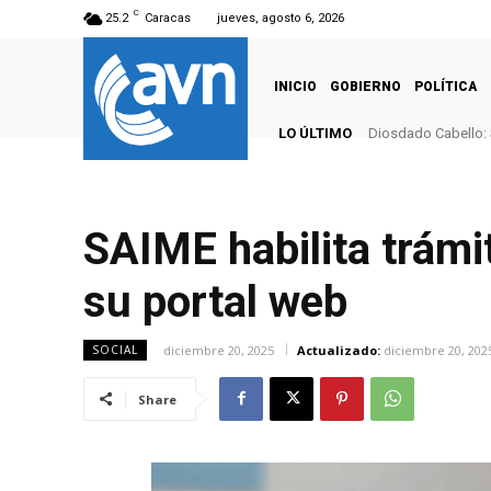
C
25.2
Caracas
jueves, agosto 6, 2026
INICIO
GOBIERNO
POLÍTICA
LO ÚLTIMO
Diosdado Cabello: 
SAIME habilita trámit
su portal web
diciembre 20, 2025
Actualizado:
diciembre 20, 202
SOCIAL
Share