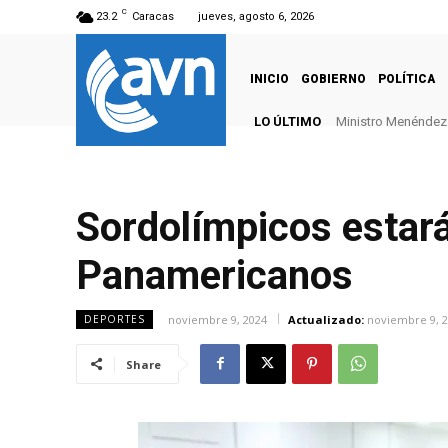
C
23.2
Caracas
jueves, agosto 6, 2026
INICIO
GOBIERNO
POLÍTICA
LO ÚLTIMO
Ministro Menéndez: 
Sordolímpicos estará
Panamericanos
noviembre 9, 2024
Actualizado:
noviembre 9, 
DEPORTES
Share