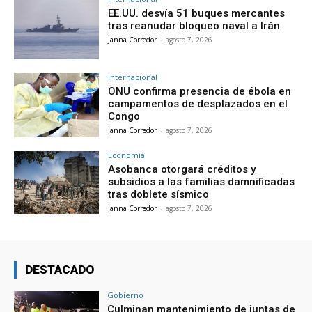
EE.UU. desvía 51 buques mercantes
tras reanudar bloqueo naval a Irán
Janna Corredor
-
agosto 7, 2026
Internacional
ONU confirma presencia de ébola en
campamentos de desplazados en el
Congo
Janna Corredor
-
agosto 7, 2026
Economía
Asobanca otorgará créditos y
subsidios a las familias damnificadas
tras doblete sísmico
Janna Corredor
-
agosto 7, 2026
DESTACADO
Gobierno
Culminan mantenimiento de juntas de