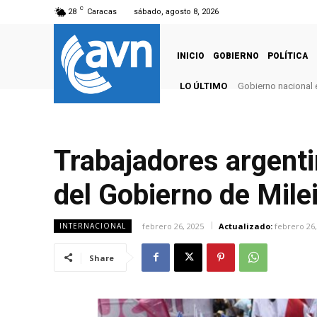
C
28
Caracas
sábado, agosto 8, 2026
INICIO
GOBIERNO
POLÍTICA
LO ÚLTIMO
Gobierno nacional e
Trabajadores argenti
del Gobierno de Mile
febrero 26, 2025
Actualizado:
febrero 26,
INTERNACIONAL
Share