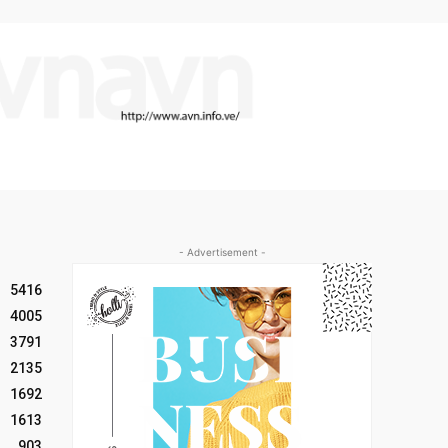
- Advertisement -
5416
4005
3791
2135
1692
1613
903