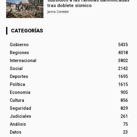
subsidios a las familias damnificadas
tras doblete sísmico
Janna Corredor
CATEGORÍAS
Gobierno
5435
Regiones
4018
Internacional
3802
Social
2142
Deportes
1695
Política
1615
Economía
905
Cultura
856
Seguridad
829
Judiciales
261
Análisis
75
Datos
23