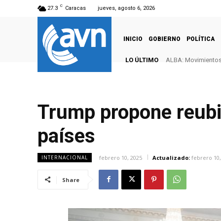
C
27.3
Caracas
jueves, agosto 6, 2026
INICIO
GOBIERNO
POLÍTICA
LO ÚLTIMO
ALBA: Movimientos 
Trump propone reubi
países
febrero 10, 2025
Actualizado:
febrero 10,
INTERNACIONAL
Share