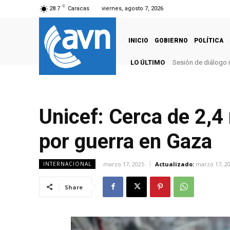
C
28.7
Caracas
viernes, agosto 7, 2026
INICIO
GOBIERNO
POLÍTICA
LO ÚLTIMO
Sesión de diálogo 
Unicef: Cerca de 2,4
por guerra en Gaza
marzo 17, 2025
Actualizado:
marzo 17, 2
INTERNACIONAL
Share