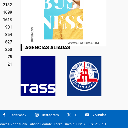
2132
1689
1613
901
854
827
AGENCIAS ALIADAS
260
75
21
Facebook
Instagram
X
Youtube
racas, Venezuela. Sabana Grande. Torre Lincoln, Piso 7 | +58 212 781