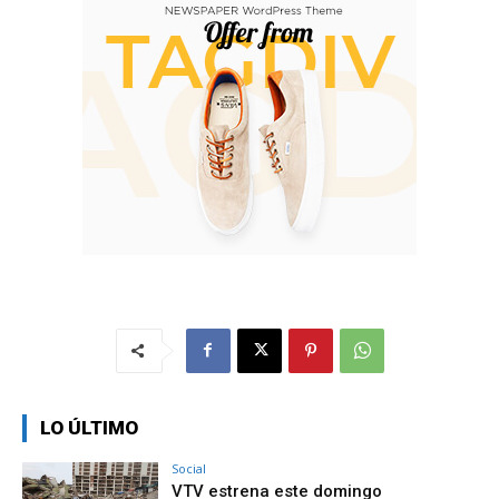
LO ÚLTIMO
Social
VTV estrena este domingo