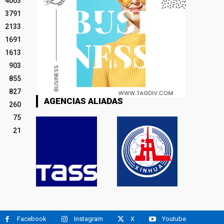
4003
3791
2133
1691
1613
903
855
827
AGENCIAS ALIADAS
260
75
21
Facebook
Instagram
X
Youtube