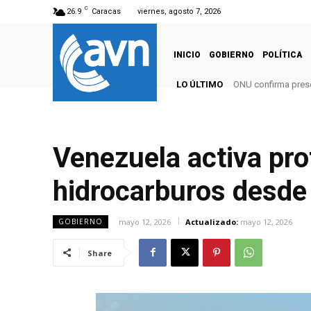
C
26.9
Caracas
viernes, agosto 7, 2026
INICIO
GOBIERNO
POLÍTICA
LO ÚLTIMO
ONU confirma pres
Venezuela activa pr
hidrocarburos desde
mayo 12, 2026
Actualizado:
mayo 12, 2026
GOBIERNO
Share