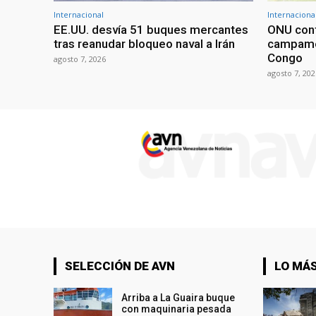
Internacional
Internaciona
EE.UU. desvía 51 buques mercantes
ONU conf
tras reanudar bloqueo naval a Irán
campame
Congo
agosto 7, 2026
agosto 7, 202
SELECCIÓN DE AVN
LO MÁS
Arriba a La Guaira buque
con maquinaria pesada