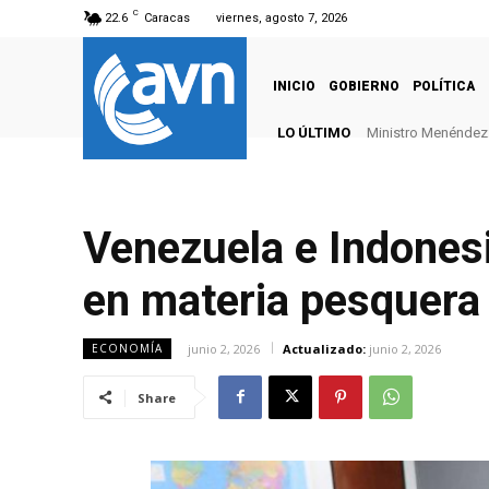
C
22.6
Caracas
viernes, agosto 7, 2026
INICIO
GOBIERNO
POLÍTICA
LO ÚLTIMO
Ministro Menéndez: 
Venezuela e Indonesi
en materia pesquera 
junio 2, 2026
Actualizado:
junio 2, 2026
ECONOMÍA
Share