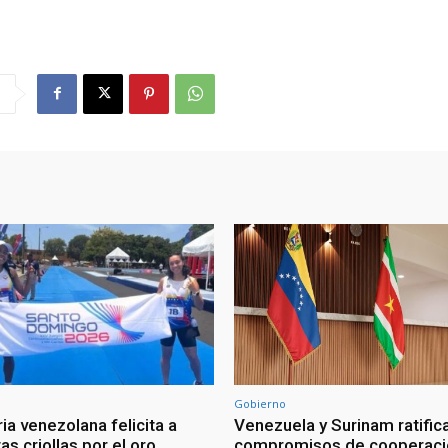
Gobierno
ia venezolana felicita a
Venezuela y Surinam ratific
as criollas por el oro
compromisos de cooperaci