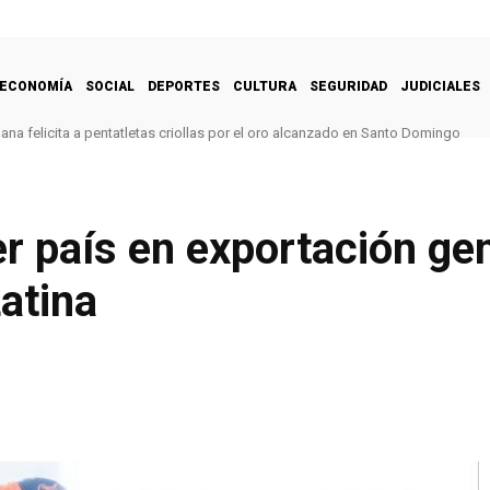
ECONOMÍA
SOCIAL
DEPORTES
CULTURA
SEGURIDAD
JUDICIALES
na felicita a pentatletas criollas por el oro alcanzado en Santo Domingo
er país en exportación ge
atina