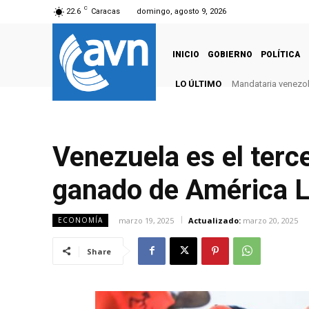
C
22.6
Caracas
domingo, agosto 9, 2026
INICIO
GOBIERNO
POLÍTICA
LO ÚLTIMO
Mandataria venezola
Venezuela es el terc
ganado de América L
marzo 19, 2025
Actualizado:
marzo 20, 2025
ECONOMÍA
Share