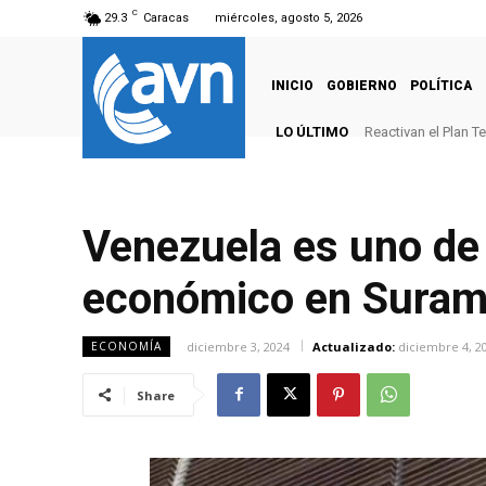
C
29.3
Caracas
miércoles, agosto 5, 2026
INICIO
GOBIERNO
POLÍTICA
LO ÚLTIMO
Reactivan el Plan 
Venezuela es uno de
económico en Suram
diciembre 3, 2024
Actualizado:
diciembre 4, 2
ECONOMÍA
Share