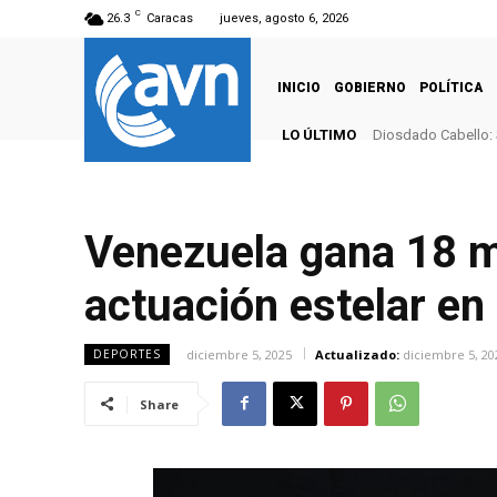
C
26.3
Caracas
jueves, agosto 6, 2026
INICIO
GOBIERNO
POLÍTICA
LO ÚLTIMO
Diosdado Cabello: 
Venezuela gana 18 m
actuación estelar en
diciembre 5, 2025
Actualizado:
diciembre 5, 20
DEPORTES
Share