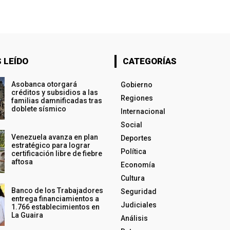
 LEÍDO
CATEGORÍAS
Asobanca otorgará
Gobierno
créditos y subsidios a las
Regiones
familias damnificadas tras
doblete sísmico
Internacional
Social
Venezuela avanza en plan
Deportes
estratégico para lograr
Política
certificación libre de fiebre
aftosa
Economía
Cultura
Banco de los Trabajadores
Seguridad
entrega financiamientos a
Judiciales
1.766 establecimientos en
La Guaira
Análisis