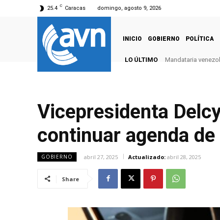
C
25.4
Caracas
domingo, agosto 9, 2026
INICIO
GOBIERNO
POLÍTICA
LO ÚLTIMO
Mandataria venezola
Vicepresidenta Delcy
continuar agenda de 
abril 27, 2025
Actualizado:
abril 28, 2025
GOBIERNO
Share