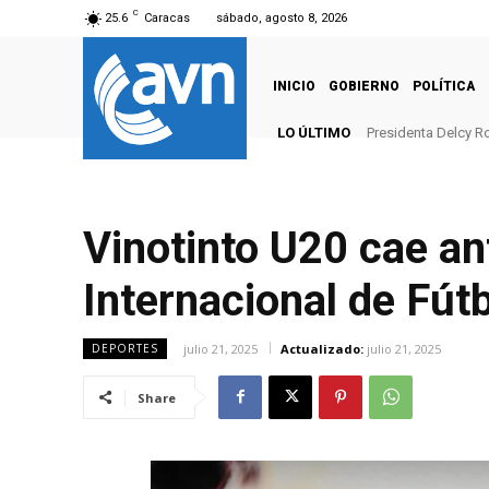
C
25.6
Caracas
sábado, agosto 8, 2026
INICIO
GOBIERNO
POLÍTICA
LO ÚLTIMO
Presidenta Delcy Ro
Vinotinto U20 cae an
Internacional de Fútb
julio 21, 2025
Actualizado:
julio 21, 2025
DEPORTES
Share