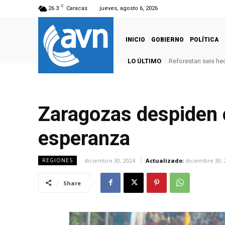
C
26.3
Caracas
jueves, agosto 6, 2026
INICIO
GOBIERNO
POLÍTICA
LO ÚLTIMO
Reforestan seis hectár
Realizan encuentro
Zaragozas despiden e
esperanza
diciembre 30, 2024
Actualizado:
diciembre 30, 
REGIONES
Share