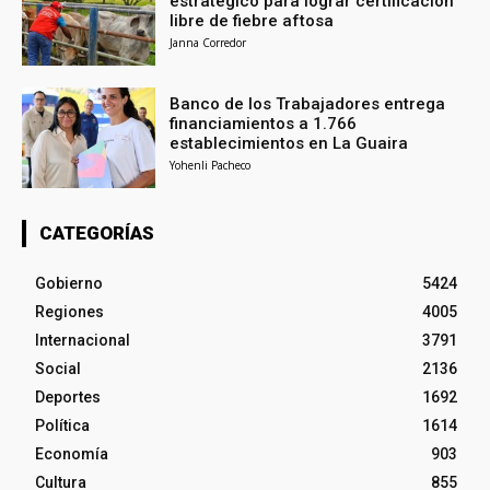
estratégico para lograr certificación
libre de fiebre aftosa
Janna Corredor
Banco de los Trabajadores entrega
financiamientos a 1.766
establecimientos en La Guaira
Yohenli Pacheco
CATEGORÍAS
Gobierno
5424
Regiones
4005
Internacional
3791
Social
2136
Deportes
1692
Política
1614
Economía
903
Cultura
855