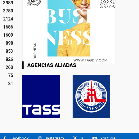
3989
3780
2124
1686
1609
898
853
826
AGENCIAS ALIADAS
260
75
21
Facebook
Instagram
X
Youtube