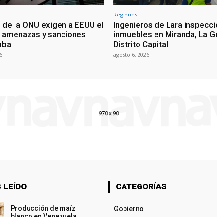
l
Regiones
 de la ONU exigen a EEUU el
Ingenieros de Lara inspecc
as amenazas y sanciones
inmuebles en Miranda, La Gu
uba
Distrito Capital
6
agosto 6, 2026
 LEÍDO
CATEGORÍAS
Producción de maíz
Gobierno
blanco en Venezuela