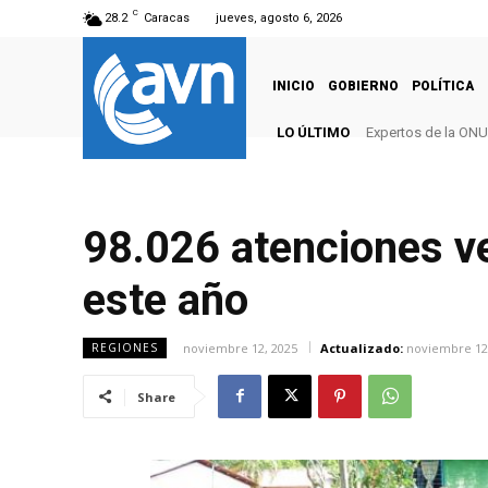
C
28.2
Caracas
jueves, agosto 6, 2026
INICIO
GOBIERNO
POLÍTICA
LO ÚLTIMO
Expertos de la ONU
98.026 atenciones ve
este año
noviembre 12, 2025
Actualizado:
noviembre 12
REGIONES
Share