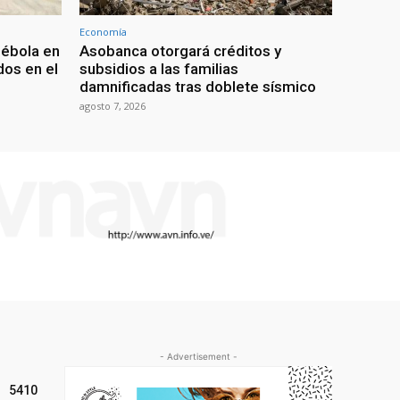
Economía
 ébola en
Asobanca otorgará créditos y
os en el
subsidios a las familias
damnificadas tras doblete sísmico
agosto 7, 2026
- Advertisement -
5410