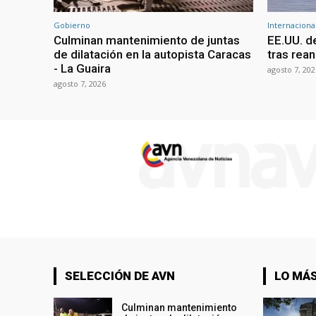
Gobierno
Internaciona
Culminan mantenimiento de juntas
EE.UU. d
de dilatación en la autopista Caracas
tras rean
- La Guaira
agosto 7, 202
agosto 7, 2026
SELECCIÓN DE AVN
LO MÁS
Culminan mantenimiento