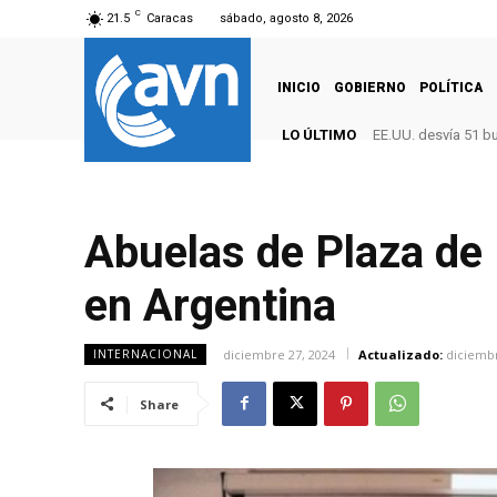
C
21.5
Caracas
sábado, agosto 8, 2026
INICIO
GOBIERNO
POLÍTICA
LO ÚLTIMO
EE.UU. desvía 51 b
Abuelas de Plaza de
en Argentina
diciembre 27, 2024
Actualizado:
diciembr
INTERNACIONAL
Share