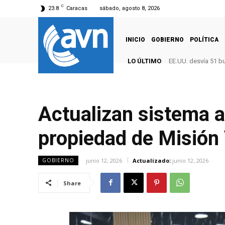
C
23.8
Caracas
sábado, agosto 8, 2026
INICIO
GOBIERNO
POLÍTICA
LO ÚLTIMO
EE.UU. desvía 51 b
Actualizan sistema a
propiedad de Misión
junio 12, 2026
Actualizado:
junio 12, 2026
GOBIERNO
Share