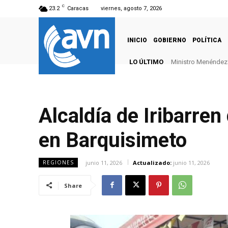
C
23.2
Caracas
viernes, agosto 7, 2026
INICIO
GOBIERNO
POLÍTICA
LO ÚLTIMO
Ministro Menéndez: 
Alcaldía de Iribarren
en Barquisimeto
junio 11, 2026
Actualizado:
junio 11, 2026
REGIONES
Share