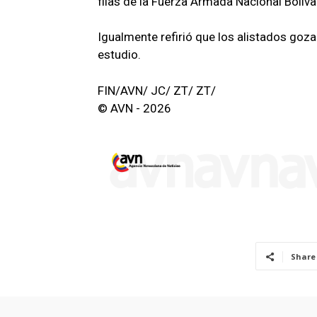
filas de la Fuerza Armada Nacional Boliva
Igualmente refirió que los alistados goz
estudio.
FIN/AVN/ JC/ ZT/ ZT/
© AVN - 2026
Share