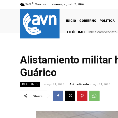
C
24.3
Caracas
viernes, agosto 7, 2026
INICIO
GOBIERNO
POLÍTICA
LO ÚLTIMO
Inicia campeonato 
Alistamiento militar 
Guárico
mayo 21, 2026
Actualizado:
mayo 21, 2026
REGIONES
Share