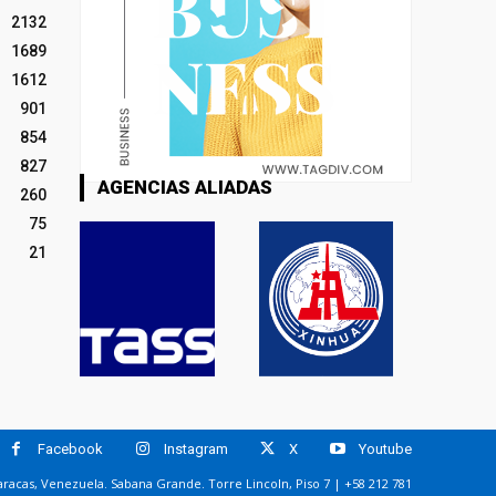
2132
1689
1612
901
854
827
AGENCIAS ALIADAS
260
75
21
Facebook
Instagram
X
Youtube
racas, Venezuela. Sabana Grande. Torre Lincoln, Piso 7 | +58 212 781