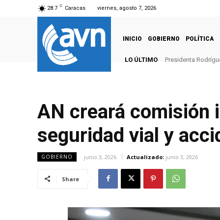
C
28.7
Caracas
viernes, agosto 7, 2026
INICIO
GOBIERNO
POLÍTICA
LO ÚLTIMO
Presidenta Rodrígu
AN creará comisión i
seguridad vial y acc
junio 3, 2026
Actualizado:
junio 3, 2026
GOBIERNO
Share