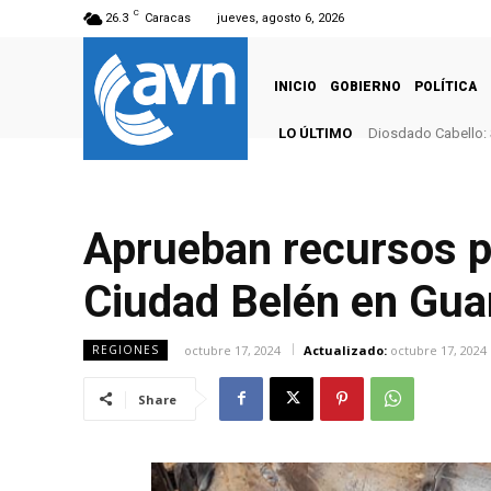
C
26.3
Caracas
jueves, agosto 6, 2026
INICIO
GOBIERNO
POLÍTICA
LO ÚLTIMO
Diosdado Cabello: 
Aprueban recursos p
Ciudad Belén en Gua
octubre 17, 2024
Actualizado:
octubre 17, 2024
REGIONES
Share