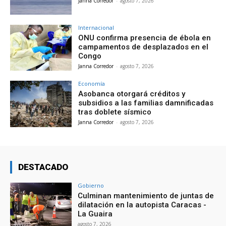
Janna Corredor
-
agosto 7, 2026
Internacional
ONU confirma presencia de ébola en
campamentos de desplazados en el
Congo
Janna Corredor
-
agosto 7, 2026
Economía
Asobanca otorgará créditos y
subsidios a las familias damnificadas
tras doblete sísmico
Janna Corredor
-
agosto 7, 2026
DESTACADO
Gobierno
Culminan mantenimiento de juntas de
dilatación en la autopista Caracas -
La Guaira
agosto 7, 2026