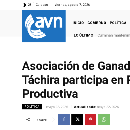
C
25
Caracas
viernes, agosto 7, 2026
INICIO
GOBIERNO
POLÍTICA
LO ÚLTIMO
Culminan mantenimie
Asociación de Ganade
Táchira participa en
Productiva
mayo 22, 2026
Actualizado:
mayo 22, 2026
POLÍTICA
Share