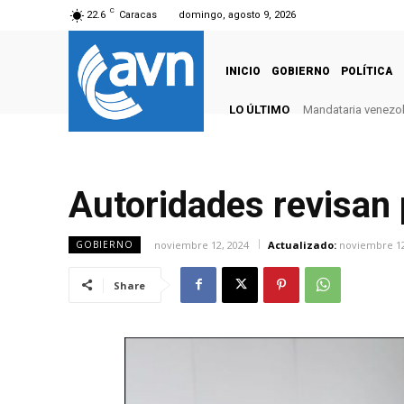
C
22.6
Caracas
domingo, agosto 9, 2026
INICIO
GOBIERNO
POLÍTICA
LO ÚLTIMO
Mandataria venezola
Autoridades revisan
noviembre 12, 2024
Actualizado:
noviembre 12
GOBIERNO
Share