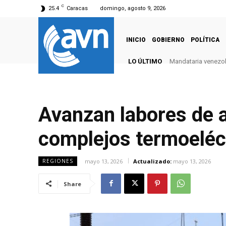
C
25.4
Caracas
domingo, agosto 9, 2026
INICIO
GOBIERNO
POLÍTICA
LO ÚLTIMO
Mandataria venezola
Avanzan labores de 
complejos termoeléc
mayo 13, 2026
Actualizado:
mayo 13, 2026
REGIONES
Share