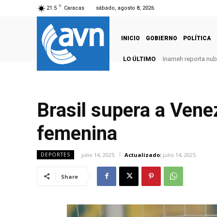
C
21.5
Caracas
sábado, agosto 8, 2026
INICIO
GOBIERNO
POLÍTICA
LO ÚLTIMO
Inameh reporta nubo
Brasil supera a Vene
femenina
julio 14, 2025
Actualizado:
julio 14, 2025
DEPORTES
Share