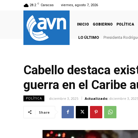
C
28.2
Caracas
viernes, agosto 7, 2026
INICIO
GOBIERNO
POLÍTICA
LO ÚLTIMO
Presidenta Rodrígu
Cabello destaca exis
guerra en el Caribe 
diciembre 3, 2025
Actualizado:
diciembre 3, 202
POLÍTICA
Share