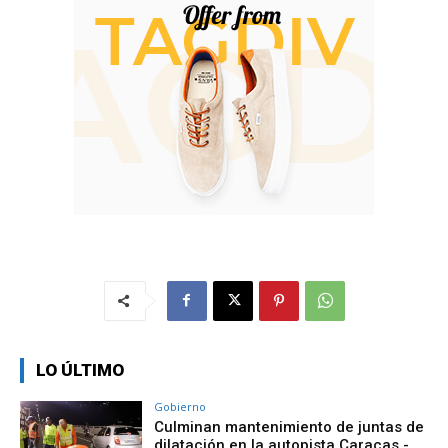
LO ÚLTIMO
Gobierno
Culminan mantenimiento de juntas de
dilatación en la autopista Caracas -