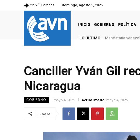
C
22.6
Caracas
domingo, agosto 9, 2026
INICIO
GOBIERNO
POLÍTICA
LO ÚLTIMO
Mandataria venezola
Canciller Yván Gil re
Nicaragua
mayo 4, 2025
Actualizado:
mayo 4, 2025
GOBIERNO
Share